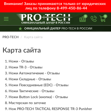
Внимание! Заказы принимаются только от юридических
лиц по телефону
8-499-450-86-44
0
0
ОФИЦИАЛЬНЫЙ ДИЛЕР
PRO-TECH В РОССИИ
PRO-TECH
Карта сайта
Карта сайта
1.
Ножи - Отзывы
2.
Ножи TR-3 - Отзывы
3.
Ножи Автоматичекие - Отзывы
4.
Ножи Складные - Отзывы
5.
Ножи Повседневные (EDC) - Отзывы
6.
Ножи Тактические - Отзывы
7.
Ножи Button Lock (кнопка) - Отзывы
8.
Мастерская по заточке
9.
Нож PRO-TECH TACTICAL RESPONSE TR-3 Punisher