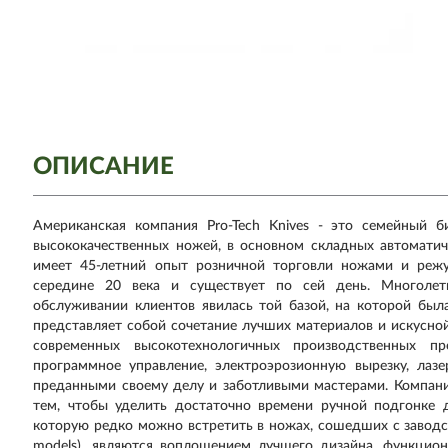
ОПИСАНИЕ
Американская компания Pro-Tech Knives - это семейный б
высококачественных ножей, в основном складных автоматич
имеет 45-летний опыт розничной торговли ножами и реж
середине 20 века и существует по сей день. Многолет
обслуживании клиентов явилась той базой, на которой был
представляет собой сочетание лучших материалов и искусно
современных высокотехнологичных производственных пр
программное управление, электроэрозионную вырезку, лаз
преданными своему делу и заботливыми мастерами. Компан
тем, чтобы уделить достаточно времени ручной подгонке 
которую редко можно встретить в ножах, сошедших с заводск
models), являются воплощением лучшего дизайна, функцио