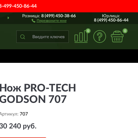
8-499-450-86-44
Розница:
8 (499) 450-38-66
Юрлица:
ВСЕЙ РОССИИ
ПОЛН
8 (499) 450-86-44
Перезвоните мне
0
0
Нож PRO-TECH
GODSON 707
Артикул:
707
30 240 руб.