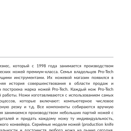
изнес, который c 1998 года занимается производством
еских ножей премиум-класса. Семья владельцев Pro-Tech
ущими инструментами. Их ножевой магазин появился в
няя история совершенствования в области продаж и
а построена марка ножей Pro-Tech. Каждый нож Pro-Tech
й работы. Ножи изготавливаются с использованием самых
оцессов, которые включают: компьютерное числовое
ерную резку и т.д. Все компоненты собираются вручную
ия занимаемся производством небольших партий ножей с
деталей и придать каждому ножу ту индивидуальность,
ого конвейера. Серийные модели ножей (production knife
нальности и достоинств любого ножа на рынке сегодня.