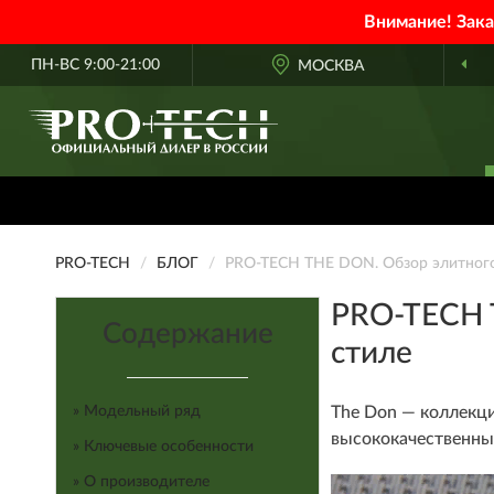
Внимание! Зак
ПН-ВС 9:00-21:00
ОФИЦИАЛЬНЫЙ ДИЛЕР
МОСКВА
PRO-TECH В РОССИИ
PRO-TECH
БЛОГ
PRO-TECH THE DON. Обзор элитного
PRO-TECH 
Содержание
стиле
» Модельный ряд
The Don — коллекци
высококачественны
» Ключевые особенности
» О производителе