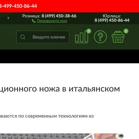
8-499-450-86-44
Розница:
8 (499) 450-38-66
Юрлица:
ПОЛНЫЙ
АССОРТИМЕН
8 (499) 450-86-44
Перезвоните мне
0
0
ионного ножа в итальянском
иваются по современным технологиям из