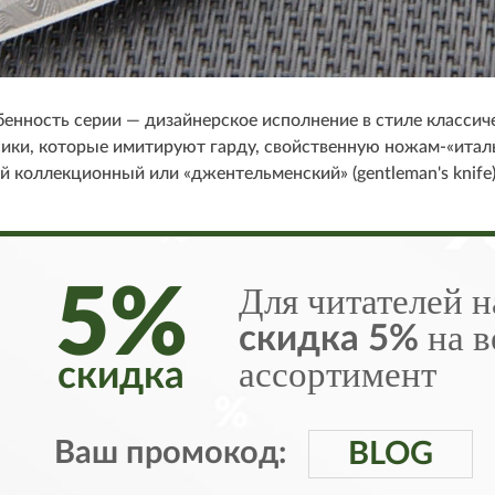
енность серии — дизайнерское исполнение в стиле классич
сики, которые имитируют гарду, свойственную ножам-«ита
й коллекционный или «джентельменский» (gentleman's knife)
5%
Для читателей н
на в
скидка 5%
ассортимент
скидка
Ваш промокод:
BLOG