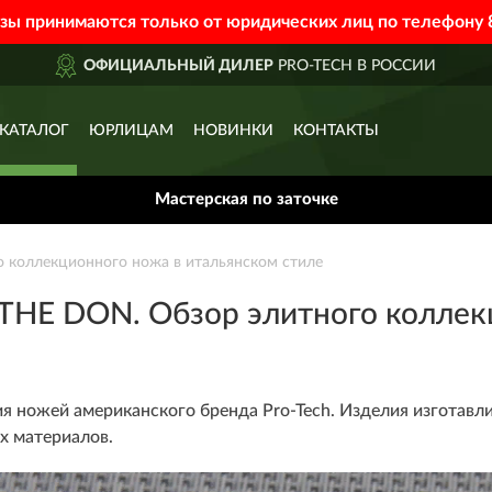
азы принимаются только от юридических лиц по телефону
ДОСТАВИМ
ПО ВСЕЙ РОССИИ
КАТАЛОГ
ЮРЛИЦАМ
НОВИНКИ
КОНТАКТЫ
Мастерская по заточке
 коллекционного ножа в итальянском стиле
THE DON. Обзор элитного коллекц
я ножей американского бренда Pro-Tech. Изделия изготавл
х материалов.